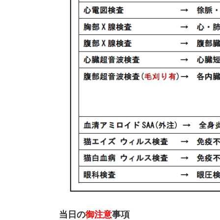
当日の
御注意
事項