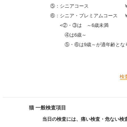
⑤：シニアコース ￥ 78,
⑥：シニア・プレミアムコース ￥ 8
<②・③は ～6歳未満
④は6歳～
⑤・⑥は9歳～が適年齢となり
検
猫 一般検査項目
当日の検査には、痛い検査・危ない検査・麻